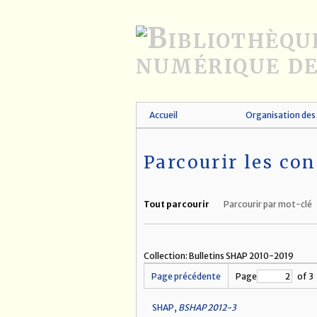
Passer
au
contenu
principal
Accueil
Organisation des 
Parcourir les con
Tout parcourir
Parcourir par mot-clé
Collection: Bulletins SHAP 2010-2019
Page précédente
Page
of 3
SHAP,
BSHAP 2012-3