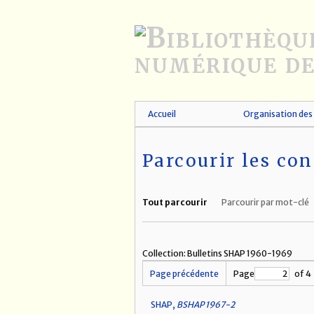
Passer
au
contenu
principal
Accueil
Organisation des 
Parcourir les con
Tout parcourir
Parcourir par mot-clé
Collection: Bulletins SHAP 1960-1969
Page précédente
Page
of 4
SHAP,
BSHAP 1967-2