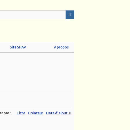
Site SHAP
A propos
er par :
Titre
Créateur
Date d'ajout