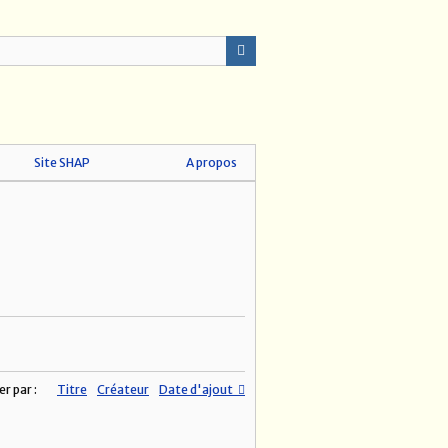
Site SHAP
A propos
er par :
Titre
Créateur
Date d'ajout