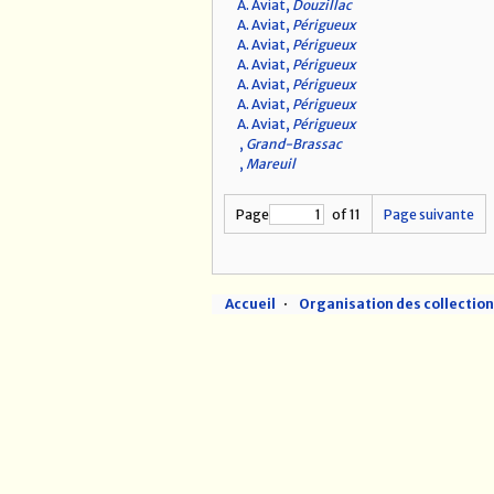
A. Aviat,
Douzillac
A. Aviat,
Périgueux
A. Aviat,
Périgueux
A. Aviat,
Périgueux
A. Aviat,
Périgueux
A. Aviat,
Périgueux
A. Aviat,
Périgueux
,
Grand-Brassac
,
Mareuil
Page
of 11
Page suivante
Accueil
Organisation des collectio