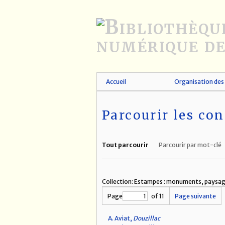
Passer
au
contenu
principal
Accueil
Organisation des 
Parcourir les con
Tout parcourir
Parcourir par mot-clé
Collection: Estampes : monuments, paysag
Page
of 11
Page suivante
A. Aviat,
Douzillac