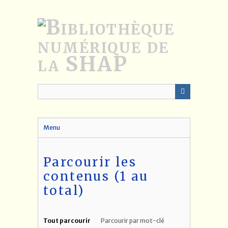
Passer
au
contenu
principal
Menu
Parcourir les
contenus (1 au
total)
Tout parcourir
Parcourir par mot-clé