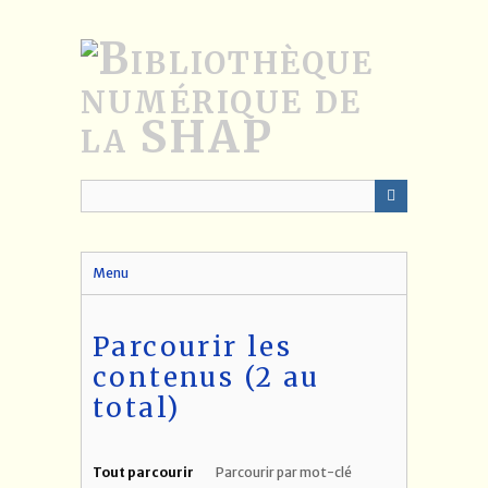
Passer
au
contenu
principal
Menu
Parcourir les
contenus (2 au
total)
Tout parcourir
Parcourir par mot-clé