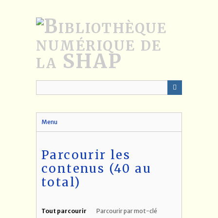
Passer
au
contenu
principal
Menu
Parcourir les
contenus (40 au
total)
Tout parcourir
Parcourir par mot-clé