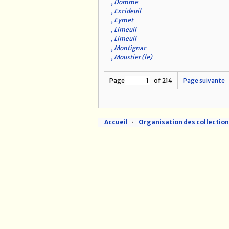
,
Domme
,
Excideuil
,
Eymet
,
Limeuil
,
Limeuil
,
Montignac
,
Moustier (le)
Page
of 214
Page suivante
Accueil
Organisation des collectio