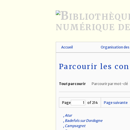
Passer
au
contenu
principal
Accueil
Organisation des 
Parcourir les con
Tout parcourir
Parcourir par mot-clé
Page
of 214
Page suivante
,
Atur
,
Badefols sur Dordogne
,
Campsegret