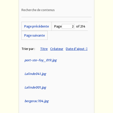
Recherche de contenus
Page précédente
Page
of 214
Page suivante
Trier par :
Titre
Créateur
Date d'ajout
port-ste-foy_019.jpg
Lalinde041.jpg
Lalinde001.jpg
bergerac704.jpg