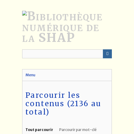
Passer
au
contenu
principal
Menu
Parcourir les
contenus (2136 au
total)
Tout parcourir
Parcourir par mot-clé