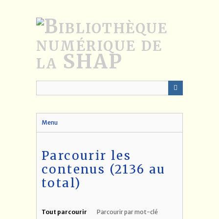
Passer
au
contenu
principal
Menu
Parcourir les
contenus (2136 au
total)
Tout parcourir
Parcourir par mot-clé