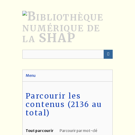
Passer
au
contenu
principal
Menu
Parcourir les
contenus (2136 au
total)
Tout parcourir
Parcourir par mot-clé