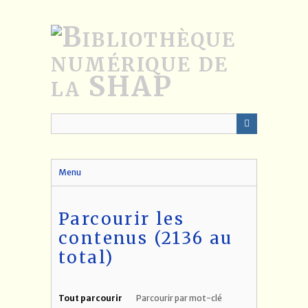
Passer
au
contenu
principal
Menu
Parcourir les
contenus (2136 au
total)
Tout parcourir
Parcourir par mot-clé