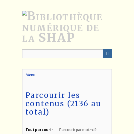
Passer
au
contenu
principal
Menu
Parcourir les
contenus (2136 au
total)
Tout parcourir
Parcourir par mot-clé