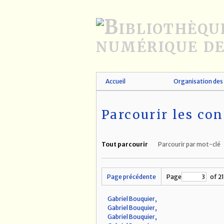
Passer
au
contenu
principal
Accueil
Organisation des 
Parcourir les con
Tout parcourir
Parcourir par mot-clé
Page précédente
Page
of 2
Gabriel Bouquier,
Gabriel Bouquier,
Gabriel Bouquier,