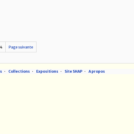
14
Page suivante
ns
Collections
Expositions
Site SHAP
A propos