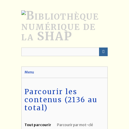
Passer
au
contenu
principal
Menu
Parcourir les
contenus (2136 au
total)
Tout parcourir
Parcourir par mot-clé