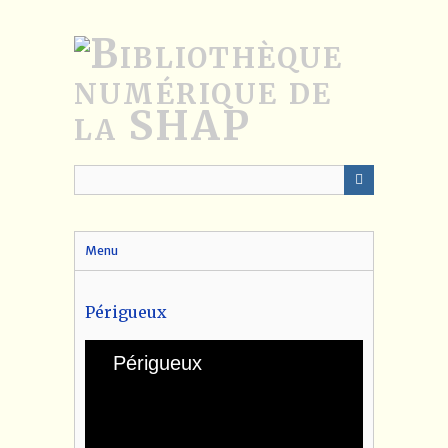
Passer
au
contenu
principal
Menu
Périgueux