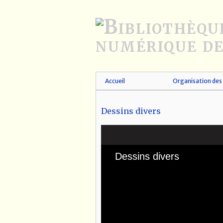
Passer
au
contenu
principal
Accueil
Organisation des 
Dessins divers