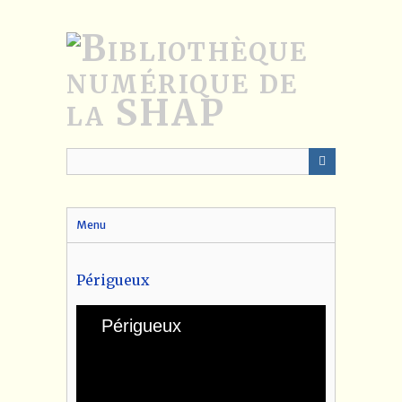
Passer
au
contenu
principal
Menu
Périgueux