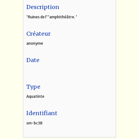
Description
'Ruines de l''amphithéâtre. '
Créateur
anonyme
Date
Type
Aquatinte
Identifiant
sm-bc38