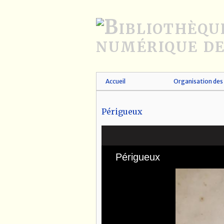
Passer
au
contenu
principal
Accueil
Organisation des 
Périgueux