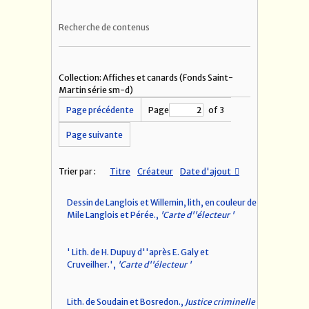
Recherche de contenus
Collection: Affiches et canards (Fonds Saint-
Martin série sm-d)
Page précédente
Page
of 3
Page suivante
Trier par :
Titre
Créateur
Date d'ajout
Dessin de Langlois et Willemin, lith, en couleur de
Mile Langlois et Pérée.,
'Carte d''électeur '
' Lith. de H. Dupuy d''après E. Galy et
Cruveilher.',
'Carte d''électeur '
Lith. de Soudain et Bosredon.,
Justice criminelle