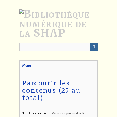
Passer
au
contenu
principal
Menu
Parcourir les
contenus (25 au
total)
Tout parcourir
Parcourir par mot-clé