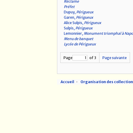
Réclame
Préfet
Dupuy,
Périgueux
Garen,
Périgueux
Alice Sulpis,
Périgueux
Sulpis,
Périgueux
Lemonnier,
Monument triomphal à Napo
Menu de banquet
Lycée de Périgueux
Page
of 3
Page suivante
Accueil
Organisation des collectio