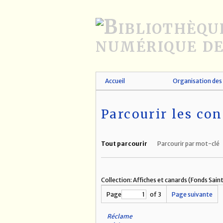
Passer
au
contenu
principal
Accueil
Organisation des 
Parcourir les con
Tout parcourir
Parcourir par mot-clé
Collection: Affiches et canards (Fonds Sai
Page
of 3
Page suivante
Réclame