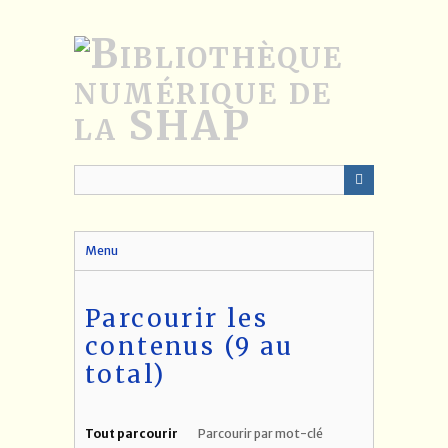
Passer
au
contenu
principal
Menu
Parcourir les
contenus (9 au
total)
Tout parcourir
Parcourir par mot-clé