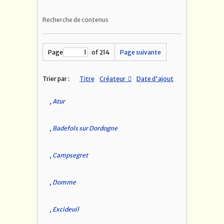
Recherche de contenus
Page
of 214
Page suivante
Trier par :
Titre
Créateur
Date d'ajout
,
Atur
,
Badefols sur Dordogne
,
Campsegret
,
Domme
,
Excideuil