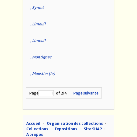
,
Eymet
,
Limeuil
,
Limeuil
,
Montignac
,
Moustier (le)
Page
of 214
Page suivante
Accueil
Organisation des collections
Collections
Expositions
Site SHAP
A propos