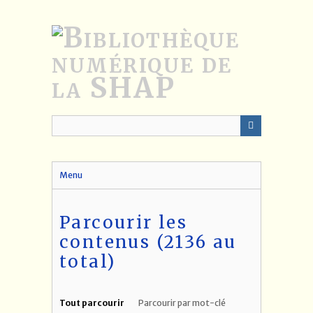
Passer
au
contenu
principal
Menu
Parcourir les
contenus (2136 au
total)
Tout parcourir
Parcourir par mot-clé