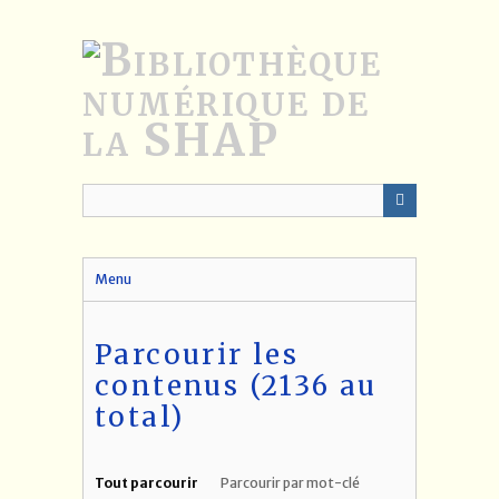
Passer
au
contenu
principal
Menu
Parcourir les
contenus (2136 au
total)
Tout parcourir
Parcourir par mot-clé