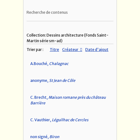
Recherche de contenus
Collection: Dessins architecture (Fonds Saint-
Martin série sm-ad)
Trier par :
Titre
Créateur
Date d'ajout
A.Bouché,
Chalagnac
anonyme,
St Jean de Côle
C. Brecht,
Maison romane près du château
Barrière
C. Vauthier,
Léguilhac de Cercles
non signé,
Biron