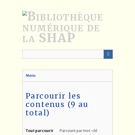
Passer
au
contenu
principal
Menu
Parcourir les
contenus (9 au
total)
Tout parcourir
Parcourir par mot-clé