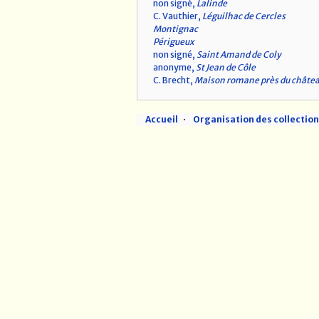
non signé,
Lalinde
C. Vauthier,
Léguilhac de Cercles
Montignac
Périgueux
non signé,
Saint Amand de Coly
anonyme,
St Jean de Côle
C. Brecht,
Maison romane près du châtea
Accueil
Organisation des collectio