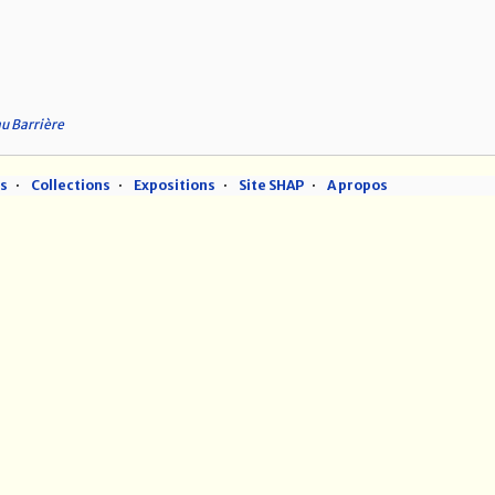
u Barrière
ns
Collections
Expositions
Site SHAP
A propos