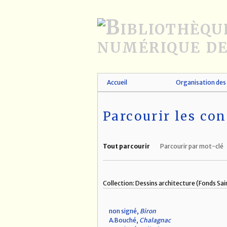
Passer
au
contenu
principal
Accueil
Organisation des 
Parcourir les con
Tout parcourir
Parcourir par mot-clé
Collection: Dessins architecture (Fonds Sa
non signé,
Biron
A.Bouché,
Chalagnac