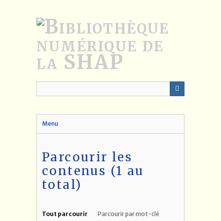
Passer
au
contenu
principal
Menu
Parcourir les
contenus (1 au
total)
Tout parcourir
Parcourir par mot-clé