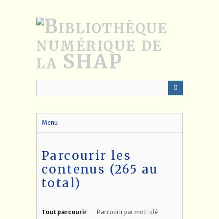
Passer
au
contenu
principal
Menu
Parcourir les
contenus (265 au
total)
Tout parcourir
Parcourir par mot-clé