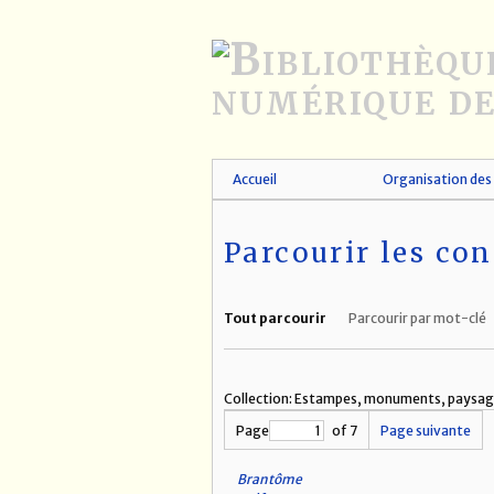
Passer
au
contenu
principal
Accueil
Organisation des 
Parcourir les con
Tout parcourir
Parcourir par mot-clé
Collection: Estampes, monuments, paysage
Page
of 7
Page suivante
Brantôme