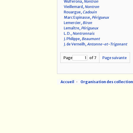
Wulferona,
Nontron
Vieillemard,
Nontron
Rouargue,
Cadouin
Marc Espinasse,
Périgueux
Lemercier,
Biron
Lemaître,
Périgueux
L. D.,
Nontronnais
J. Philippe,
Beaumont
J. de Verneilh,
Antonne-et-Trigonant
Page
of 7
Page suivante
Accueil
Organisation des collectio