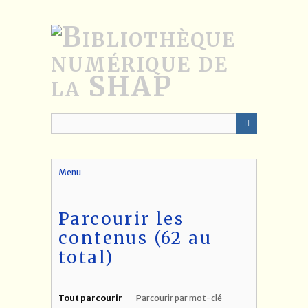
Passer
au
contenu
principal
Menu
Parcourir les
contenus (62 au
total)
Tout parcourir
Parcourir par mot-clé