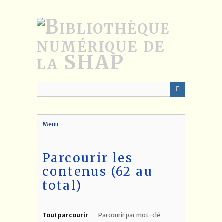
Passer
au
contenu
principal
Menu
Parcourir les
contenus (62 au
total)
Tout parcourir
Parcourir par mot-clé