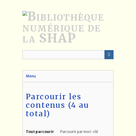
Passer
au
contenu
principal
Menu
Parcourir les
contenus (4 au
total)
Tout parcourir
Parcourir par mot-clé