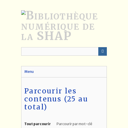
Passer
au
contenu
principal
Menu
Parcourir les
contenus (25 au
total)
Tout parcourir
Parcourir par mot-clé