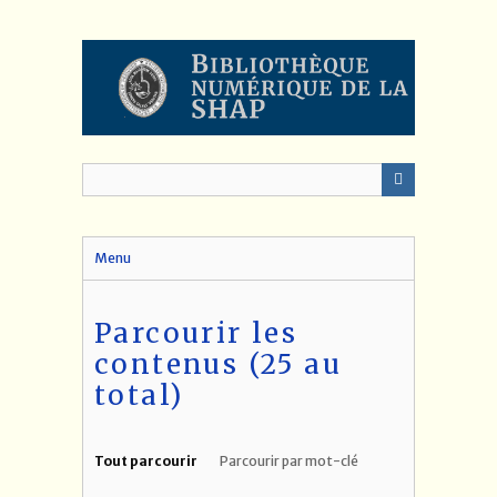
Passer
au
contenu
principal
Menu
Parcourir les
contenus (25 au
total)
Tout parcourir
Parcourir par mot-clé