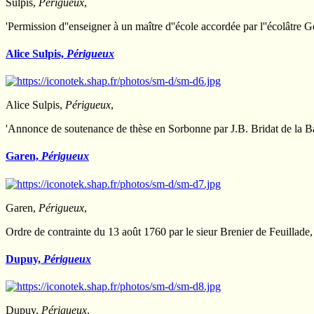
Sulpis,
Périgueux
,
'Permission d''enseigner à un maître d''école accordée par l''écolâ
Alice Sulpis,
Périgueux
Alice Sulpis,
Périgueux
,
'Annonce de soutenance de thèse en Sorbonne par J.B. Bridat de la Ba
Garen,
Périgueux
Garen,
Périgueux
,
Ordre de contrainte du 13 août 1760 par le sieur Brenier de Feuillade
Dupuy,
Périgueux
Dupuy,
Périgueux
,