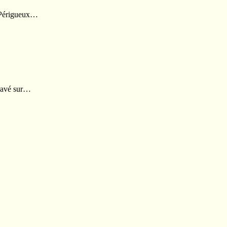
e Périgueux…
gravé sur…