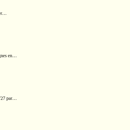
ier…
lignes en…
 1727 par…