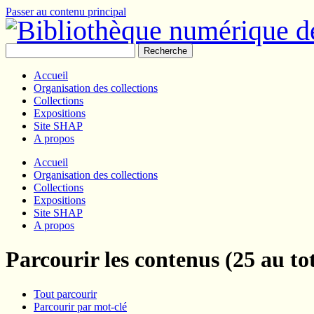
Passer au contenu principal
Recherche
Accueil
Organisation des collections
Collections
Expositions
Site SHAP
A propos
Accueil
Organisation des collections
Collections
Expositions
Site SHAP
A propos
Parcourir les contenus (25 au tot
Tout parcourir
Parcourir par mot-clé