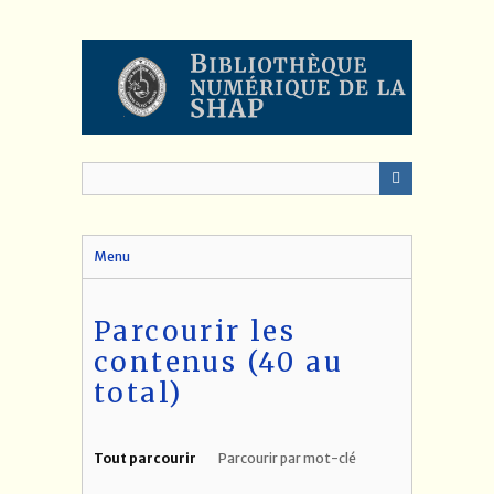
Passer
au
contenu
principal
Menu
Parcourir les
contenus (40 au
total)
Tout parcourir
Parcourir par mot-clé