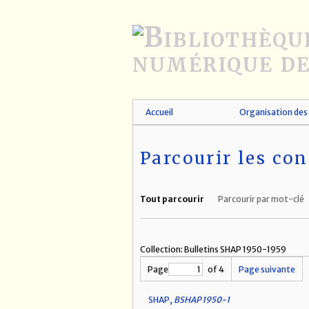
Passer
au
contenu
principal
Accueil
Organisation des 
Parcourir les con
Tout parcourir
Parcourir par mot-clé
Collection: Bulletins SHAP 1950-1959
Page
of 4
Page suivante
SHAP,
BSHAP 1950-1