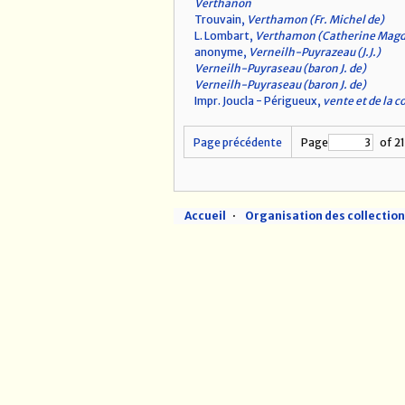
Verthanon
Trouvain,
Verthamon (Fr. Michel de)
L. Lombart,
Verthamon (Catherine Magd
anonyme,
Verneilh-Puyrazeau (J.J.)
Verneilh-Puyraseau (baron J. de)
Verneilh-Puyraseau (baron J. de)
Impr. Joucla - Périgueux,
vente et de la 
Page précédente
Page
of 2
Accueil
Organisation des collectio