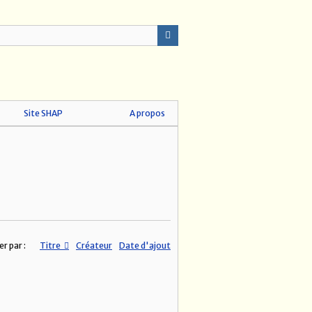
Site SHAP
A propos
er par :
Titre
Créateur
Date d'ajout