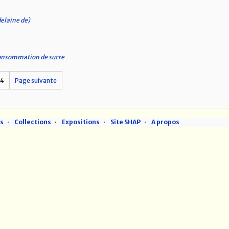
elaine de)
consommation de sucre
14
Page suivante
ns
Collections
Expositions
Site SHAP
A propos