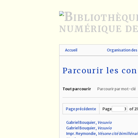
Passer
au
contenu
principal
Accueil
Organisation des 
Parcourir les con
Tout parcourir
Parcourir par mot-clé
Page précédente
Page
of 2
Gabriel Bouquier,
Vesuvio
Gabriel Bouquier,
Vesuvio
Impr. Reymondie,
Vésone cité bimillénai