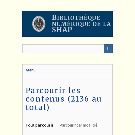
Passer
au
contenu
principal
Menu
Parcourir les
contenus (2136 au
total)
Tout parcourir
Parcourir par mot-clé