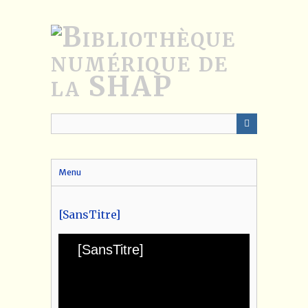
Passer
au
contenu
principal
Menu
[SansTitre]