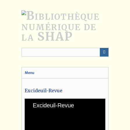
Passer
au
contenu
principal
Menu
Excideuil-Revue