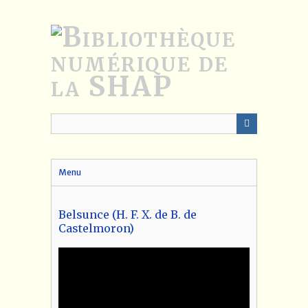
Passer
au
contenu
principal
Menu
Belsunce (H. F. X. de B. de
Castelmoron)