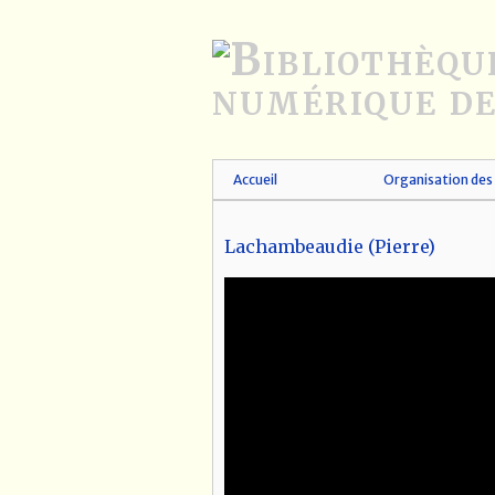
Passer
au
contenu
principal
Accueil
Organisation des 
Lachambeaudie (Pierre)