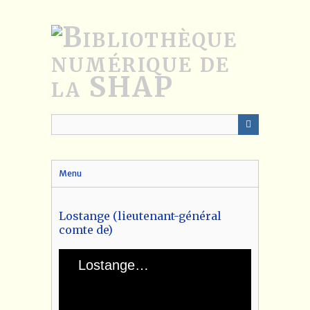
Passer
au
contenu
principal
Menu
Lostange (lieutenant-général
comte de)