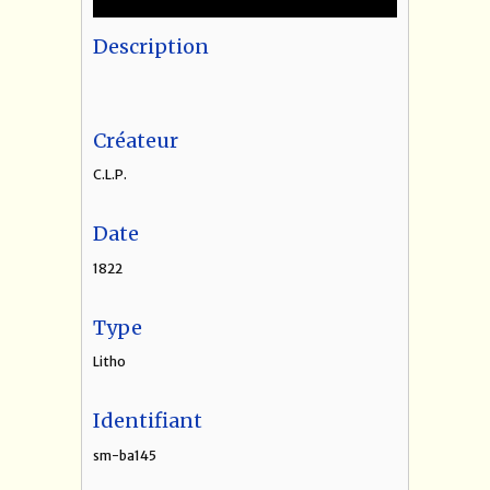
Description
Créateur
C.L.P.
Date
1822
Type
Litho
Identifiant
sm-ba145