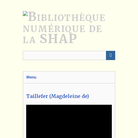
Passer
au
contenu
principal
Menu
Taillefer (Magdeleine de)