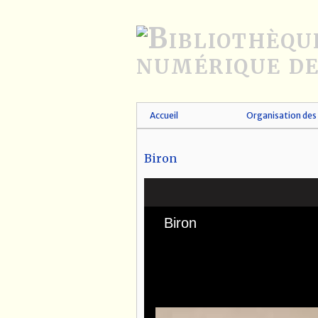
Passer
au
contenu
principal
Accueil
Organisation des 
Biron