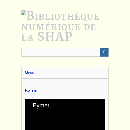
Passer
au
contenu
principal
Menu
Eymet