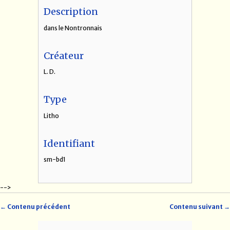
Description
dans le Nontronnais
Créateur
L. D.
Type
Litho
Identifiant
sm-bd1
-->
← Contenu précédent
Contenu suivant →