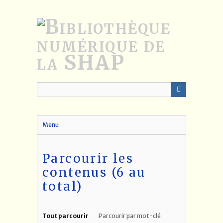
Passer
au
contenu
principal
Menu
Parcourir les
contenus (6 au
total)
Tout parcourir
Parcourir par mot-clé