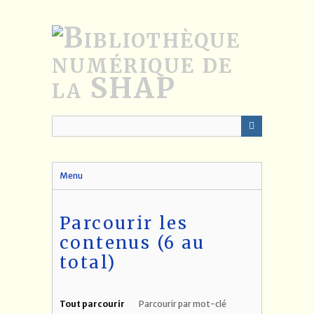
Passer
au
contenu
principal
Menu
Parcourir les
contenus (6 au
total)
Tout parcourir
Parcourir par mot-clé