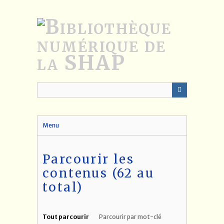
Passer
au
contenu
principal
Menu
Parcourir les
contenus (62 au
total)
Tout parcourir
Parcourir par mot-clé